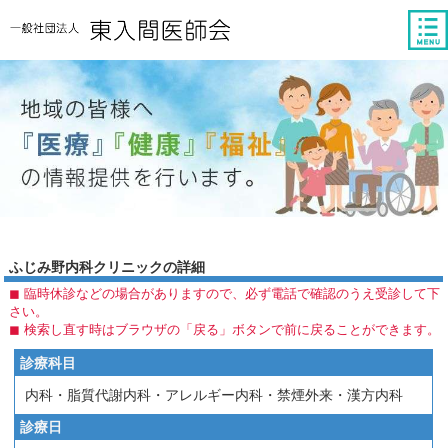
tog
nav
ふじみ野内科クリニックの詳細
◼︎ 臨時休診などの場合がありますので、必ず電話で確認のうえ受診して下
さい。
◼︎ 検索し直す時はブラウザの「戻る」ボタンで前に戻ることができます。
診療科目
内科・脂質代謝内科・アレルギー内科・禁煙外来・漢方内科
診療日