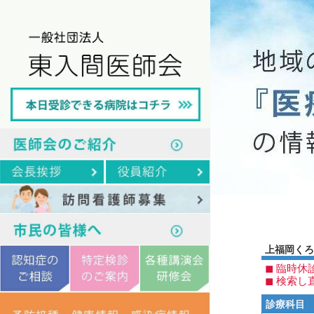
上福岡くろ
◼︎ 臨
◼︎ 検
診療科目