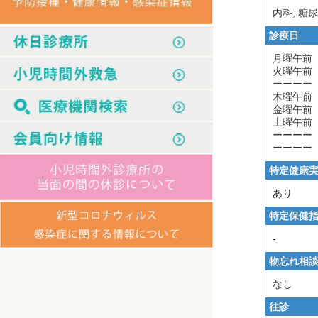
内科, 糖
診療日
月曜午前
火曜午前
ーーーー
木曜午前
金曜午前
土曜午前
ーーーー
ーーーー
特定健康
あり
特定保健
-
物忘れ相
なし
往診