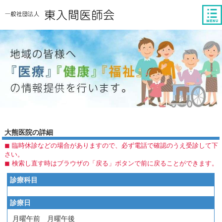
tog
nav
大熊医院の詳細
◼︎ 臨時休診などの場合がありますので、必ず電話で確認のうえ受診して下
さい。
◼︎ 検索し直す時はブラウザの「戻る」ボタンで前に戻ることができます。
診療科目
診療日
月曜午前 月曜午後