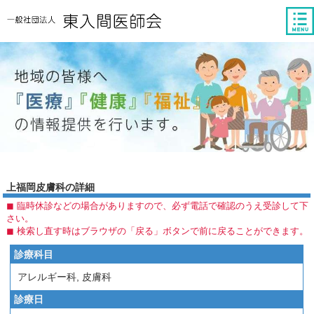
tog
nav
上福岡皮膚科の詳細
◼︎ 臨時休診などの場合がありますので、必ず電話で確認のうえ受診して下
さい。
◼︎ 検索し直す時はブラウザの「戻る」ボタンで前に戻ることができます。
診療科目
アレルギー科, 皮膚科
診療日