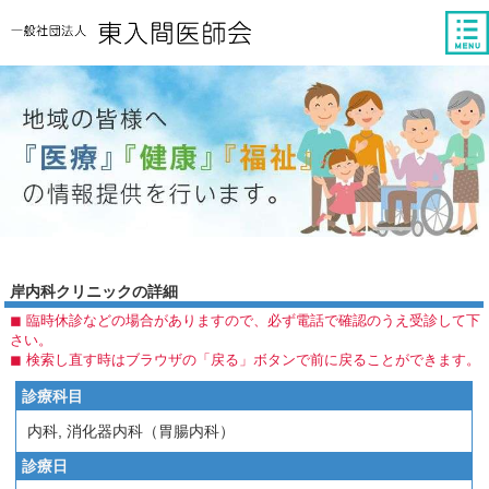
tog
nav
岸内科クリニックの詳細
◼︎ 臨時休診などの場合がありますので、必ず電話で確認のうえ受診して下
さい。
◼︎ 検索し直す時はブラウザの「戻る」ボタンで前に戻ることができます。
診療科目
内科, 消化器内科（胃腸内科）
診療日