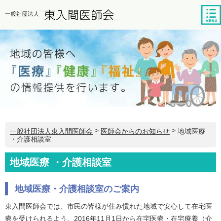
tog
nav
>
>
地域医療
一般社団法人東入間医師会
医師会からのお知らせ
・介護相談室
地域医療 ・介護相談室
地域医療・介護相談室のご案内
東入間医師会では、市民の皆様が住み慣れた地域で安心して在宅医
療を受けられるよう、2016年11月1日から在宅医療・在宅療養（介