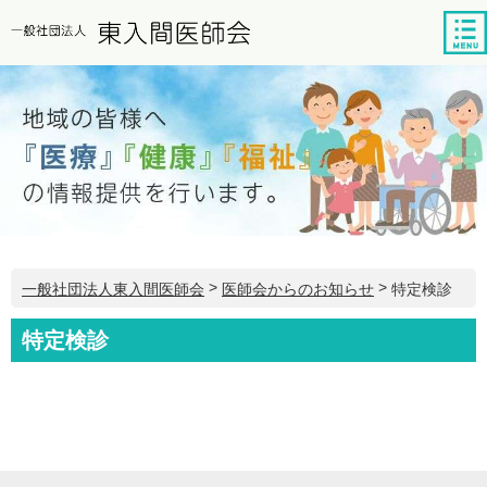
tog
nav
>
>
特定検診
一般社団法人東入間医師会
医師会からのお知らせ
特定検診